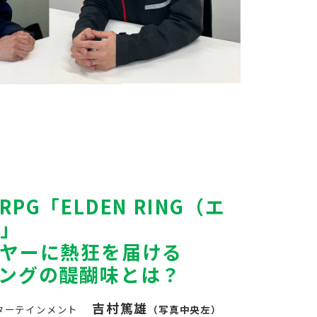
PG「ELDEN RING（エ
）」
ヤーに熱狂を届ける
ングの醍醐味とは？
吉村篤雄
ターテインメント
（写真中央左）