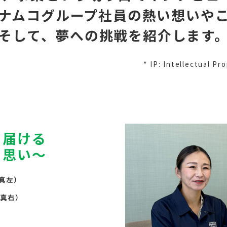
ナムコグループ社員の
熱い想いや
そして、夢への挑戦を紹介します
* IP: Intellectual 
を届ける
る思い〜
真左）
真右）