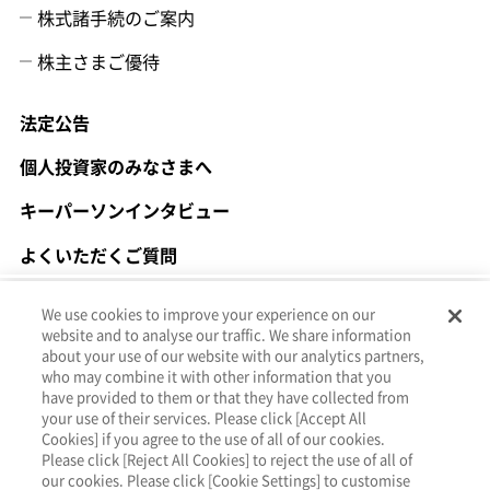
株式諸手続のご案内
株主さまご優待
法定公告
個人投資家のみなさまへ
キーパーソンインタビュー
よくいただくご質問
IRポリシー
We use cookies to improve your experience on our
website and to analyse our traffic. We share information
免責事項
about your use of our website with our analytics partners,
who may combine it with other information that you
have provided to them or that they have collected from
お問い合わせ
your use of their services. Please click [Accept All
Cookies] if you agree to the use of all of our cookies.
プライバシーポリシー
Please click [Reject All Cookies] to reject the use of all of
ウェブアクセシビリティ方針
our cookies. Please click [Cookie Settings] to customise