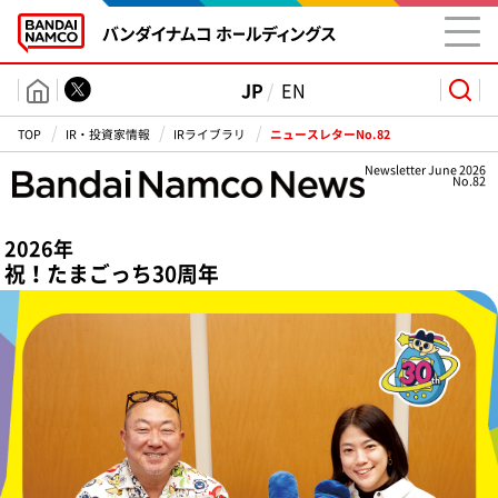
JP
EN
TOP INTERVIEW
TOP
IR・投資家情報
IRライブラリ
ニュースレターNo.82
グループ
Newsletter June 2026
特集
No.82
情報
Close Up
2026年
祝！たまごっち30周年
投資家情報
INFORMATION
リリース
採用情報