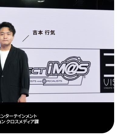
サステナビリティ
1.9 MB
コーポレートガバナンス
887 KB
取締役の体制
852 KB
財務セクション
784 KB
会社情報
590 KB
主要グループ会社一覧
589 KB