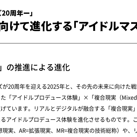
バンダイナムコグループの概況
715 KB
関連市場データ
1 MB
SION」の推進による進化
0周年を迎える2025年と、その先の未来に向けた戦略として「P
アイドルプロデュース体験」×「複合現実（Mixed R
広げています。リアルとデジタルが融合する「複合現実
アイドルプロデュース体験を進化させるものです。これを
R=仮想現実、AR=拡張現実、MR=複合現実の技術総称）