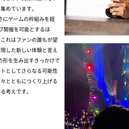
を集めています。
さにゲームの枠組みを超
ブ開催を可能とするほ
。これはファンの誰もが望
実現した新しい体験と言え
の形を生み出すきっかけで
会長メッセージ／社長メッセージ
ットとしてさらなる可能性
副社長メッセージ／CFOメッセージ／CIO/CISOメッ
方々とともにつくり上げる
バンダイナムコグループの
IPラインナップ／多彩な事業領域／組織体制とIP軸戦略／
する考えです。
ユニット事業統括会社社長メッセージ
バンダイナムコグループ中期計画
特集：「ガンダムシリーズ」50周年へ向けて