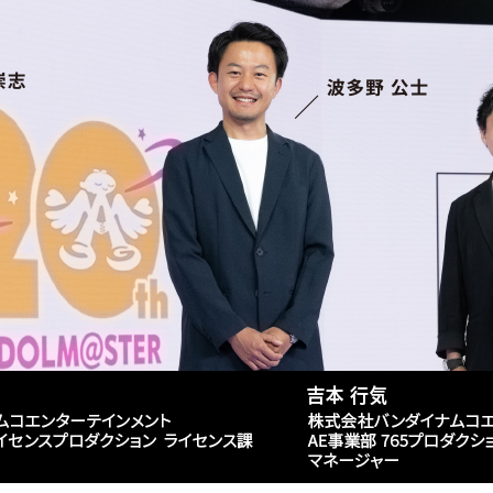
バンダイナムコホールディングス取締役
765 KB
会長メッセージ
847 KB
社長メッセージ
896 KB
副社長メッセージ
797 KB
CFOメッセージ
805 KB
CIO／CISOメッセージ
802 KB
ウンロード