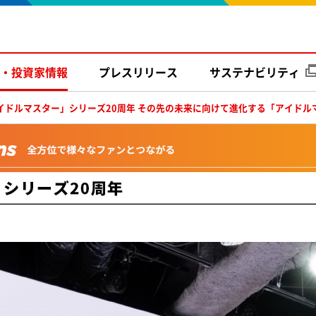
R・
投資家情報
プレス
リリース
サステナビリティ
ウンロード
イドルマスター」シリーズ20周年 その先の未来に向けて進化する「アイドル
IPラインナップ
998 KB
多彩な事業領域
779 KB
組織体制とIP軸戦略
845 KB
「ガンダムシリーズ」のIP軸戦略の軌跡
1.1 MB
バンダイナムコグループの価値創造プロセス
871 KB
バンダイナムコグループの1年の成果
681 KB
バンダイナムコグループを取り巻くリスクと機会
779 KB