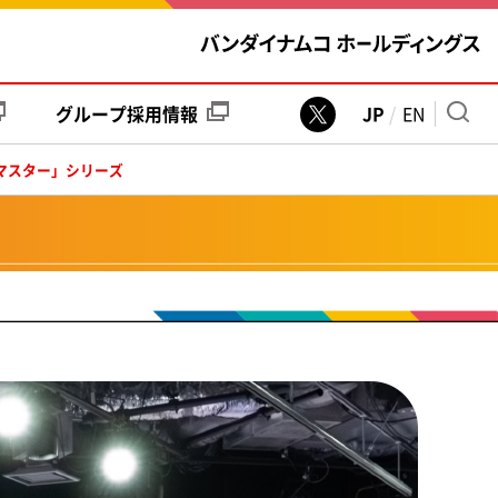
グループ
採用情報
JP
EN
マスター」シリーズ
バンダイナムコグループ中期計画
831 KB
ユニット事業統括会社社長からのメッセージ
973 KB
SPECIAL FEATURE 全方位で様々なファンとつながる
4.9 MB
筆頭独立社外取締役からのメッセージ
798 KB
社外取締役座談会
917 KB
サステナビリティ鼎談
863 KB
人材戦略
820 KB