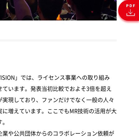
ANDAI CARD GAMES」の展開／TCG市場での拡大を図る「ガンダムカードゲーム」の世界展開
カー」への進化／家庭用ゲーム 「ドラゴンボール Sparking! ZERO」におけるメディア戦略の成功
な価値を生んだ「学園アイドルマスター」／ その先の未来に向けて進化する「アイドルマスター」シリーズ
イナムコエクスペリエンス設立による成長戦略／グローバルに拡大するアミューズメント事業
ング体制で推進するデジタル事業
成長する中国におけるトイホビー事業
 HIGH FIVE」
締役座談会
.0 VISION」では、ライセンス事業への取り組み
せています。発表当初比較でおよそ3倍を超え
が実現しており、ファンだけでなく一般の人々
実に増えています。ここでもMR技術の活用が大
す。
業や公共団体からのコラボレーション依頼が