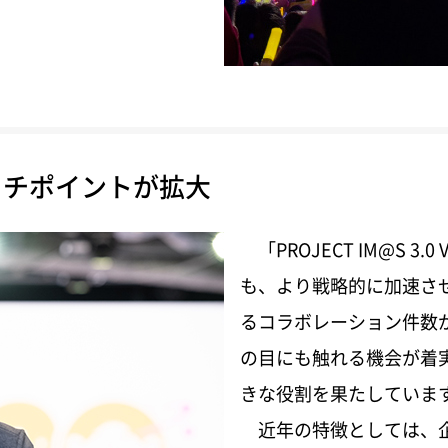
特集：カードゲーム事業 拡大する世界市場に向けた「B
特集：菓子・食品事業 「エンターテインメント菓子メー
特集：「アイドルマスター」シリーズ20周年 新た
特集：進化するアミューズメントユニット バンダ
特集：海外デジタル事業 ワールドワイドマーケティ
ッチポイントが拡大
グローバル事業の拡大 幅広い商品展開を軸に、
島根スサノオマジックのサステナブル活動 「SMILE
特集：筆頭独立社外取締役からのメッセージ、社外取
「PROJECT IM@S 3
特集：サステナビリティ鼎談、人材戦略
も、より戦略的に加速さ
るコラボレーション件数
の目にも触れる機会が着
きな役割を果たしていま
近年の特徴としては、企