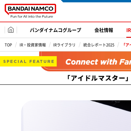
バンダイナムコ
グループ
会社
情報
I
一括ダウンロード
分割ダ
TOP
IR・投資家情報
IRライブラリ
統合レポート2025
「ア
統合レポート（日本語版）
17.6 MB