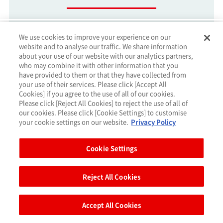
島田
すべてはファンが楽しく、笑顔でありつづけるサ
We use cookies to improve your experience on our
website and to analyse our traffic. We share information
ービスを提供し続けていく想いが込められたパーパスだと
about your use of our website with our analytics partners,
考えています。
who may combine it with other information that you
have provided to them or that they have collected from
your use of their services. Please click [Accept All
Cookies] if you agree to the use of all of our cookies.
川名
パーパスが示す「人と人、人と社会、人と世界が
Please click [Reject All Cookies] to reject the use of all of
our cookies. Please click [Cookie Settings] to customise
つながる」世界が来ることを願っています。その世界の実
your cookie settings on our website.
Privacy Policy
現にバンダイナムコが貢献し、輝く存在となることを期待
しています。
Cookie Settings
Reject All Cookies
篠田
「夢・遊び・感動」を追求することで人々とつな
がり、ともに創っていく。生活必需品でないからこそ提供
Accept All Cookies
できるエンターテインメントの価値のポテンシャルの高さ