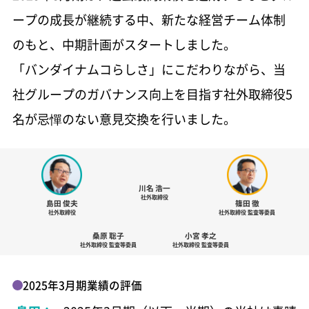
ユニット事業統括会社社長メッセージ
ープの成長が継続する中、
新たな経営チーム体制
「ガンダムシリーズ」のIP軸戦略の軌跡
バンダイナムコグループ中期計画
のもと、中期計画がスタートしました。
1.1 MB
「バンダイナムコらしさ」にこだわりながら、
当
特集：「ガンダムシリーズ」50周年へ向けて
社グループのガバナンス向上を目指す社外取締役5
バンダイナムコグループの価値創造プロセス
特集：カードゲーム事業 拡大する世界市場に
名が忌憚のない意見交換を行いました。
871 KB
向けた「BANDAI CARD GAMES」の展開／TCG
市場での拡大を図る「ガンダムカードゲーム」
の世界展開
バンダイナムコグループの1年の成果
川名 浩一
681 KB
社外取締役
特集：菓子・食品事業 「エンターテインメン
島田 俊夫
篠田 徹
社外取締役
社外取締役 監査等委員
ト菓子メーカー」への進化／家庭用ゲーム
バンダイナムコグループを取り巻くリスクと
桑原 聡子
小宮 孝之
「ドラゴンボール Sparking! ZERO」におけるメ
社外取締役 監査等委員
社外取締役 監査等委員
機会
ディア戦略の成功
779 KB
2025年3月期業績の評価
特集：「アイドルマスター」シリーズ20周年