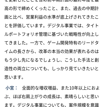
高の形で締めくくったこと、また、過去の中期計
サステナビリティ鼎談
画と比べ、営業利益の水準が底上げされてきたこ
863 KB
とを評価しています。デジタル事業では、タイト
人材戦略
ルポートフォリオ管理に基づいた戦略性が向上し
820 KB
てきました。一方で、ゲーム開発特有のリードタ
サステナビリティ
イムの長さから、改革の本当の効果が表れるのは
1.9 MB
もう少し先になるでしょうし、こうした手法と創
コーポレートガバナンス
造性の両立についても、しっかり見ていきたいと
887 KB
思います。
取締役の体制
852 KB
小宮：
全面的な増収増益、また10年以上におよ
ぶ、ほぼ右肩上がりの成長は、素晴らしいと思い
財務セクション
784 KB
ます。デジタル事業についても、案件規模を意識