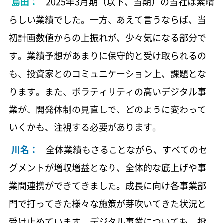
島田：
2025年3月期（以下、当期）の当社は素晴
新たな価値を生んだ「学園アイドルマスター」
バンダイナムコホールディングス取締役
／ その先の未来に向けて進化する「アイドルマ
らしい業績でした。一方、あえて言うならば、当
765 KB
スター」シリーズ
初計画数値からの上振れが、少々気になる部分で
す。業績予想があまりに保守的と受け取られるの
特集：進化するアミューズメントユニット バ
会長メッセージ
847 KB
ンダイナムコエクスペリエンス設立による成長
も、投資家とのコミュニケーション上、課題とな
戦略／グローバルに拡大するアミューズメント
ります。また、ボラティリティの高いデジタル事
事業
社長メッセージ
896 KB
業が、開発体制の見直しで、どのように変わって
特集：海外デジタル事業 ワールドワイドマー
いくかも、注視する必要があります。
副社長メッセージ
ケティング体制で推進するデジタル事業
797 KB
グローバル事業の拡大 幅広い商品展開
川名：
全体業績もさることながら、すべてのセ
を軸に、成長する中国におけるトイホビー事業
グメントが増収増益となり、全体的な底上げや事
CFOメッセージ
805 KB
島根スサノオマジックのサステナブル活
業間連携ができてきました。成長に向け各事業部
動 「SMILE HIGH FIVE」
門で打ってきた様々な施策が芽吹いてきた状況と
CIO／CISOメッセージ
802 KB
特集：筆頭独立社外取締役からのメッセージ、
受け止めています。デジタル事業についても、投