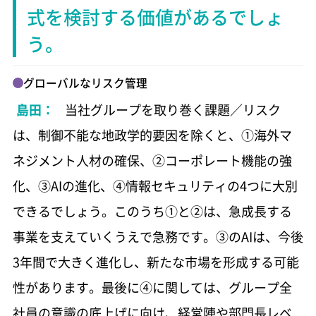
式を検討する
価値があるでしょ
う。
グローバルなリスク管理
島田：
当社グループを取り巻く課題／リスク
は、制御不能な地政学的要因を除くと、①海外マ
ネジメント人材の確保、②コーポレート機能の強
化、③AIの進化、④情報セキュリティの4つに大別
できるでしょう。このうち①と②は、急成長する
事業を支えていくうえで急務です。③のAIは、今後
3年間で大きく進化し、新たな市場を形成する可能
性があります。最後に④に関しては、グループ全
社員の意識の底上げに向け、経営陣や部門長レベ