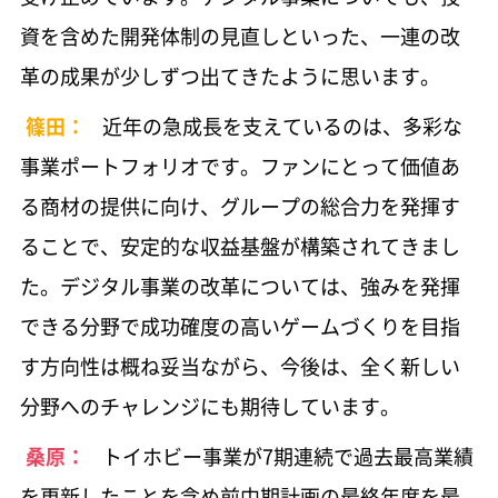
社外取締役座談会
資を含めた開発体制の見直しといった、一連の改
バンダイナムコグループ中期計画
831 KB
特集：サステナビリティ鼎談、人材戦略
革の成果が少しずつ出てきたように思います。
ユニット事業統括会社社長からのメッセージ
篠田：
近年の急成長を支えているのは、多彩な
973 KB
事業ポートフォリオです。ファンにとって価値あ
る商材の提供に向け、グループの総合力を発揮す
SPECIAL FEATURE 全方位で様々なファンと
ることで、安定的な収益基盤が構築されてきまし
つながる
た。デジタル事業の改革については、強みを発揮
4.9 MB
できる分野で成功確度の高いゲームづくりを目指
す方向性は概ね妥当ながら、今後は、全く新しい
筆頭独立社外取締役からのメッセージ
分野へのチャレンジにも期待しています。
798 KB
桑原：
トイホビー事業が7期連続で過去最高業績
社外取締役座談会
を更新したことを含め前中期計画の最終年度を最
917 KB