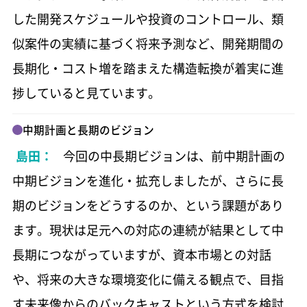
した開発スケジュールや投資のコントロール、類
会社情報
590 KB
似案件の実績に基づく将来予測など、開発期間の
長期化・コスト増を踏まえた構造転換が着実に進
主要グループ会社一覧
589 KB
捗していると見ています。
中期計画と長期のビジョン
島田：
今回の中長期ビジョンは、前中期計画の
中期ビジョンを進化・拡充しましたが、さらに長
期のビジョンをどうするのか、という課題があり
一括ダウンロード
ます。現状は足元への対応の連続が結果として中
ファクトブック（日本語版）
2.8 MB
長期につながっていますが、資本市場との対話
分割ダウンロード
や、将来の大きな環境変化に備える観点で、目指
す未来像からのバックキャストという方式を検討