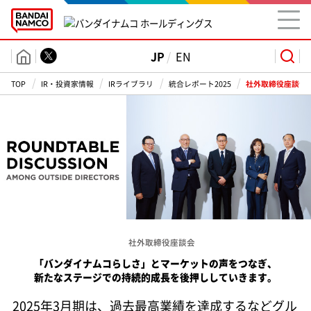
JP
EN
TOP
IR・投資家情報
IRライブラリ
統合レポート2025
社外取締役座談会
一括ダウンロード
グループ
統合レポート（日本語版）
17.6 MB
情報
会長メッセージ／社長メッセージ
分割ダウンロード
投資家情報
副社長メッセージ／CFOメッセージ／
CIO/CISOメッセージ
IPラインナップ
998 KB
リリース
バンダイナムコグループの
多彩な事業領域
社外取締役座談会
IPラインナップ／多彩な事業領域／組織体制と
779 KB
IP軸戦略／THE HISTORY OF GUNDAM／価値創
「バンダイナムコらしさ」とマーケットの声をつなぎ、
新たなステージでの持続的成長を後押ししていきます。
造プロセス／1年の成果
採用情報
組織体制とIP軸戦略
845 KB
2025年3月期は、過去最高業績を達成するなどグル