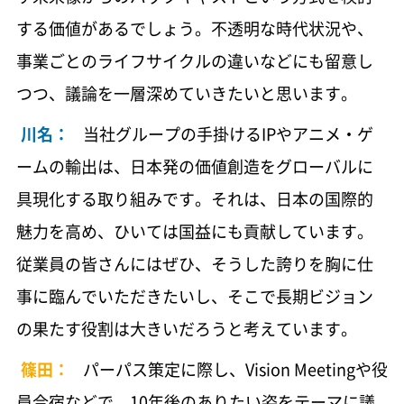
バンダイナムコグループの概況
715 KB
する価値があるでしょう。不透明な時代状況や、
事業ごとのライフサイクルの違いなどにも留意し
関連市場データ
1 MB
つつ、議論を一層深めていきたいと思います。
ESGデータ
川名：
当社グループの手掛けるIPやアニメ・ゲ
482 KB
ームの輸出は、日本発の価値創造をグローバルに
バンダイナムコグループの沿革
具現化する取り組みです。それは、日本の国際的
6.5 MB
魅力を高め、ひいては国益にも貢献しています。
従業員の皆さんにはぜひ、そうした誇りを胸に仕
事に臨んでいただきたいし、そこで長期ビジョン
の果たす役割は大きいだろうと考えています。
篠田：
パーパス策定に際し、Vision Meetingや役
員合宿などで、10年後のありたい姿をテーマに議